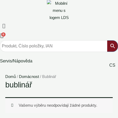
Přeskočit
na
obsah
Jídelní
lístek
0
Servis/Nápověda
CS
Domů
/
Domácnost
/ Bublinář
bublinář
Vašemu výběru neodpovídají žádné produkty.