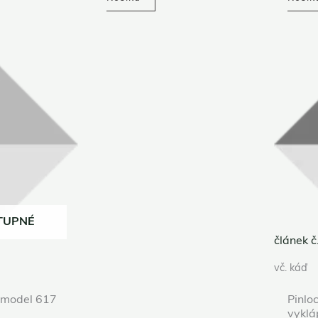
TUPNÉ
článek 
vč. káď
t model 617
Pinloc
vyklá