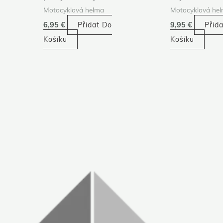
Motocyklová helma
Motocyklová he
6,95
€
Přidat Do
9,95
€
Přid
Košíku
Košíku