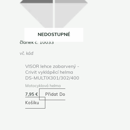
NEDOSTUPNÉ
článek č. 10033
vč. káď
VISOR lehce zabarvený -
Crivit vyklápěcí helma
DS-MULTIX301/302/400
Motocyklová helma
7,95
€
Přidat Do
Košíku