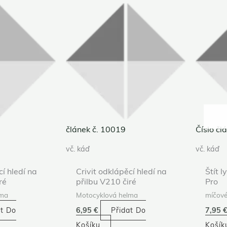
článek č. 10019
Číslo č
vč. káď
vč. káď
cí hledí na
Crivit odklápěcí hledí na
Štít l
ré
přilbu V210 čiré
Pro
lma
Motocyklová helma
míčové
at Do
6,95
€
Přidat Do
7,95
Košíku
Košík