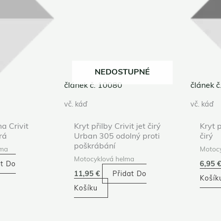
NEDOSTUPNÉ
článek č. 10080
článek 
vč. káď
vč. káď
a Crivit
Kryt přilby Crivit jet čirý
Kryt 
rá
Urban 305 odolný proti
čirý
poškrábání
lma
Motocy
Motocyklová helma
at Do
6,95
11,95
€
Přidat Do
Košík
Košíku