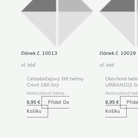
článek č. 10013
článek č. 10029
vč. káď
vč. káď
Celoobličejový štít helmy
Otevřená helm
Crivit 160 čirý
URBAN102 či
Motocyklová helma
Motocyklová he
6,95
€
Přidat Do
8,95
€
Přid
Košíku
Košíku