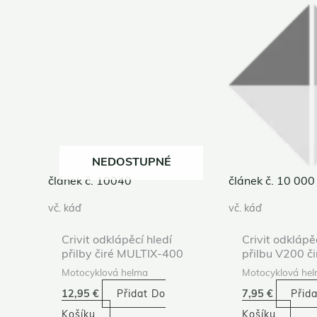
NEDOSTUPNÉ
článek č. 10040
článek č. 10 000
vč. káď
vč. káď
Crivit odklápěcí hledí
Crivit odklápě
přilby čiré MULTIX-400
přilbu V200 či
Motocyklová helma
Motocyklová he
12,95
€
Přidat Do
7,95
€
Přid
Košíku
Košíku