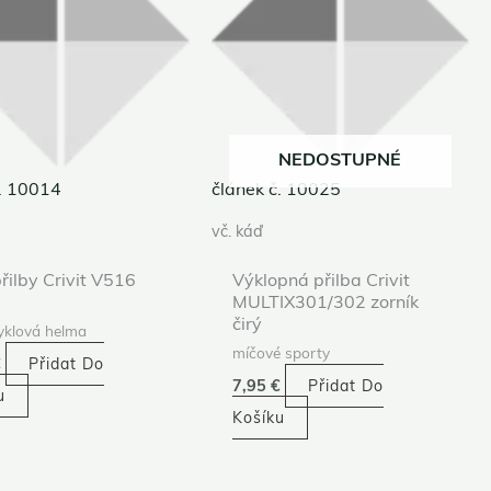
NEDOSTUPNÉ
č. 10014
článek č. 10025
vč. káď
přilby Crivit V516
Výklopná přilba Crivit
MULTIX301/302 zorník
čirý
klová helma
míčové sporty
€
Přidat Do
7,95
€
Přidat Do
u
Košíku