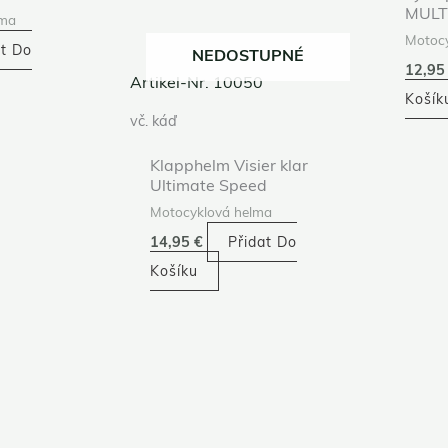
MULT
lma
Motocy
at Do
NEDOSTUPNÉ
12,9
Artikel-Nr. 10050
Košík
vč. káď
Klapphelm Visier klar
Ultimate Speed
Motocyklová helma
14,95
€
Přidat Do
Košíku