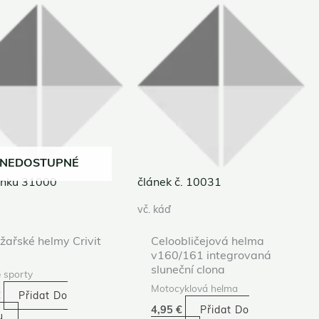
NEDOSTUPNÉ
lánku 31000
článek č. 10031
vč. káď
yžařské helmy Crivit
Celoobličejová helma
v160/161 integrovaná
sluneční clona
 sporty
Motocyklová helma
€
Přidat Do
4,95
€
Přidat Do
u