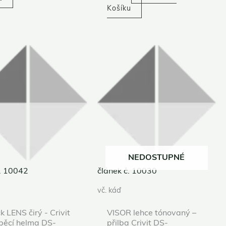
Košíku
NEDOSTUPNÉ
č. 10042
článek č. 10030
vč. káď
k LENS čirý - Crivit
VISOR lehce tónovaný –
pěcí helma DS-
přilba Crivit DS-