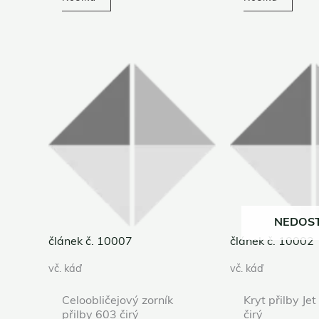
NEDOS
článek č. 10007
článek č. 10002
vč. káď
vč. káď
Celoobličejový zorník
Kryt přilby Je
přilby 603 čirý
čirý