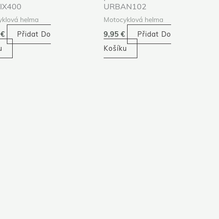
IX400
URBAN102
klová helma
Motocyklová helma
5
€
Přidat Do
9,95
€
Přidat Do
u
Košíku