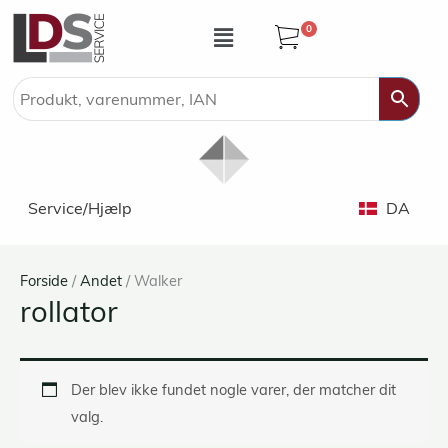
Gå
Menu
0
til
indholdet
Service/Hjælp
DA
Forside
/
Andet
/ Walker
rollator
Der blev ikke fundet nogle varer, der matcher dit
valg.