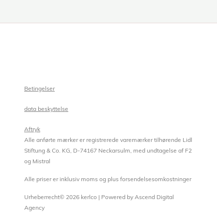
Betingelser
data beskyttelse
Aftryk
Alle anførte mærker er registrerede varemærker tilhørende Lidl
Stiftung & Co. KG, D-74167 Neckarsulm, med undtagelse af F2
og Mistral
Alle priser er inklusiv moms og plus forsendelsesomkostninger
Urheberrecht© 2026 kerlco | Powered by Ascend Digital
Agency