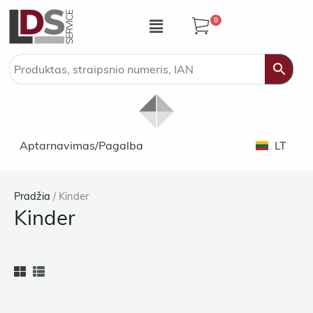
Pereiti
Meniu
0
prie
turinio
Aptarnavimas/Pagalba
LT
Pradžia
/ Kinder
Kinder