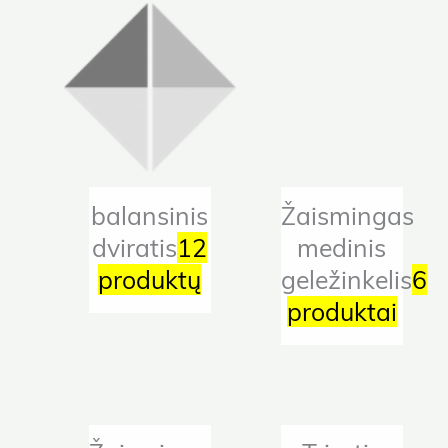
balansinis
Žaismingas
dviratis
12
medinis
produktų
geležinkelis
6
produktai