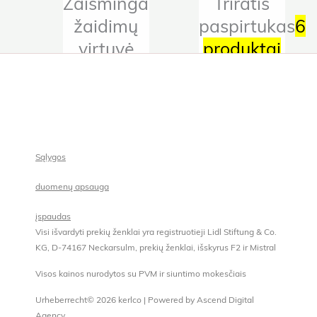
Žaisminga
Triratis
žaidimų
paspirtukas
6
virtuvė
produktai
426229,
460469
13
produktų
Sąlygos
duomenų apsauga
įspaudas
Visi išvardyti prekių ženklai yra registruotieji Lidl Stiftung & Co.
KG, D-74167 Neckarsulm, prekių ženklai, išskyrus F2 ir Mistral
Visos kainos nurodytos su PVM ir siuntimo mokesčiais
Urheberrecht© 2026 kerlco | Powered by Ascend Digital
Agency