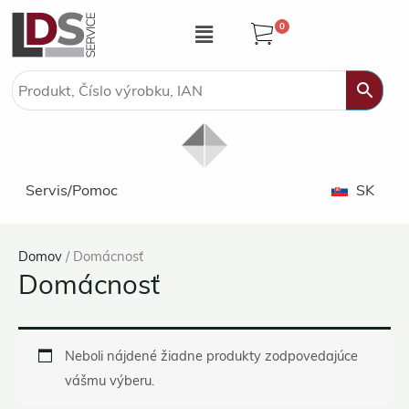
Preskočiť
Ponuka
0
na
obsah
Servis/Pomoc
SK
Domov
/ Domácnosť
Domácnosť
Neboli nájdené žiadne produkty zodpovedajúce
vášmu výberu.