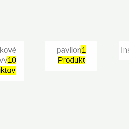
ikové
pavilón
1
In
vy
10
Produkt
ktov