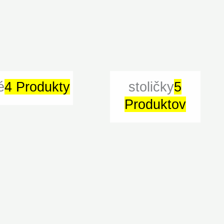
é
4 Produkty
stoličky
5
Produktov