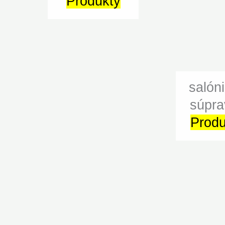
Produkty
salón
súpra
Produ