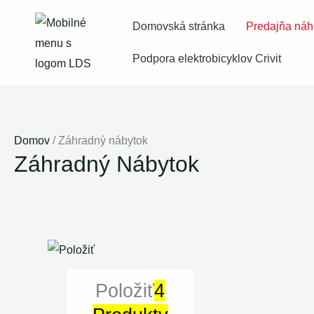
Preskočiť
Domovská stránka
Predajňa náh
na
obsah
Podpora elektrobicyklov Crivit
Domov
/ Záhradný nábytok
Záhradný Nábytok
Položiť
4