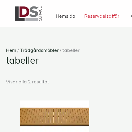
Hoppa
till
Hemsida
Reservdelsaffär
innehåll
Hem
/
Trädgårdsmöbler
/ tabeller
tabeller
Visar alla 2 resultat