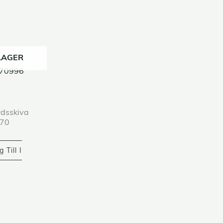
 LAGER
 70996
rdsskiva
 70
 Till I