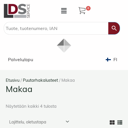
Siirry
Valikko
0
sisältöön
Palvelu/apu
FI
Etusivu
/
Puutarhakalusteet
/ Makaa
Makaa
Näytetään kaikki 4 tulosta