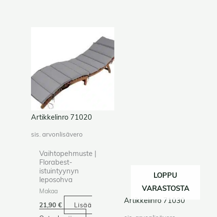
Artikkelinro 71020
sis. arvonlisävero
Vaihtopehmuste |
Florabest-
istuintyynyn
LOPPU
leposohva
VARASTOSTA
Makaa
Artikkelinro 71030
21,90
€
Lisää