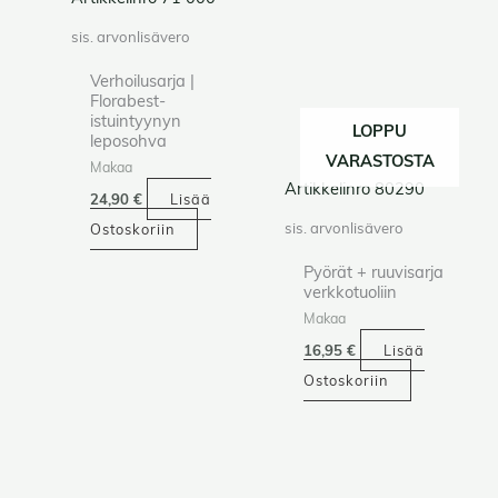
sis. arvonlisävero
Verhoilusarja |
Florabest-
istuintyynyn
LOPPU
leposohva
VARASTOSTA
Makaa
Artikkelinro 80290
24,90
€
Lisää
sis. arvonlisävero
Ostoskoriin
Pyörät + ruuvisarja
verkkotuoliin
Makaa
16,95
€
Lisää
Ostoskoriin