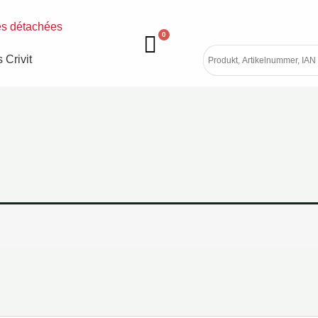
es détachées
0
 Crivit