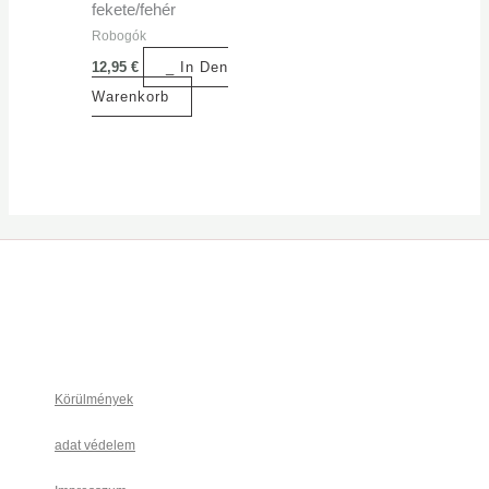
fekete/fehér
Robogók
12,95
€
_ In Den
Warenkorb
Körülmények
adat védelem