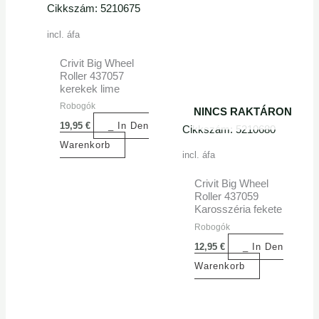
Cikkszám: 5210675
incl. áfa
Crivit Big Wheel
Roller 437057
kerekek lime
Robogók
NINCS RAKTÁRON
19,95
€
_ In Den
Cikkszám: 5210680
Warenkorb
incl. áfa
Crivit Big Wheel
Roller 437059
Karosszéria fekete
Robogók
12,95
€
_ In Den
Warenkorb