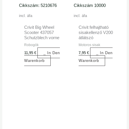
Cikkszám: 5210676
Cikkszám 10000
incl. áfa
incl. áfa
Crivit Big Wheel
Crivit felhajtható
Scooter 437057
sisakellenző V200
Schutzblech vorne
átlátszó
Robogók
Motoros sisak
11,95
€
_ In Den
7,95
€
_ In Den
Warenkorb
Warenkorb