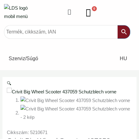
Ugrás
Menü
0
a
tartalomra
Szerviz/Súgó
HU
🔍
Cikkszám: 5210671