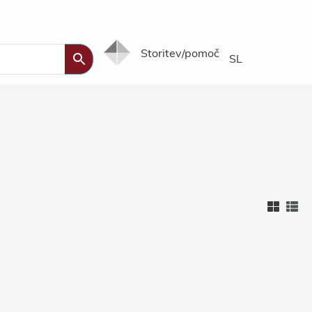
Storitev/pomoč
SL