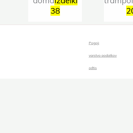
doma
Izdelki
trampol
38
2
Pogoji
varstvo podatkov
odtis