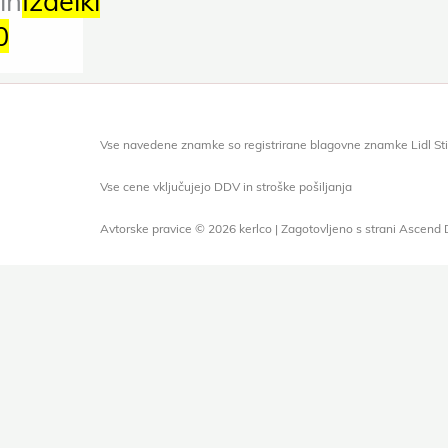
in
Izdelki
0
Vse navedene znamke so registrirane blagovne znamke Lidl Sti
Vse cene vključujejo DDV in stroške pošiljanja
Avtorske pravice © 2026 kerlco | Zagotovljeno s strani Ascend 