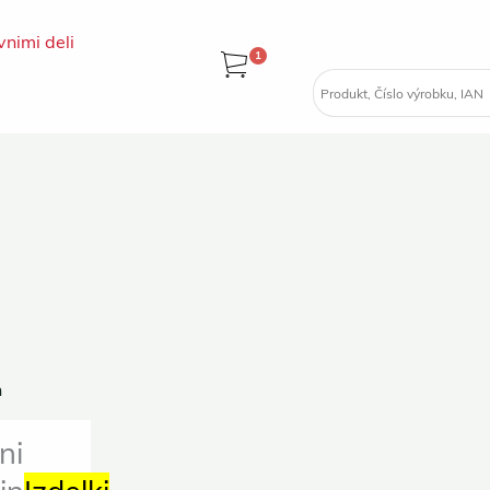
vnimi deli
1
ni