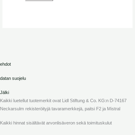
ehdot
datan suojelu
Jälki
Kaikki luetellut tuotemerkit ovat Lidl Stiftung & Co. KG:n D-74167
Neckarsulm rekisteröityjä tavaramerkkejä, paitsi F2 ja Mistral
Kaikki hinnat sisältävät arvonlisäveron sekä toimituskulut