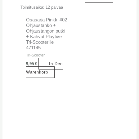
Toimitusaika:
12 päivää
Osasarja Pinkki #02
Ohjaustanko +
Ohjaustangon putki
+ Kahvat Playtive
Tri-Scooterille
471145
Tri-Scooter
9,95
€
_ In Den
Warenkorb