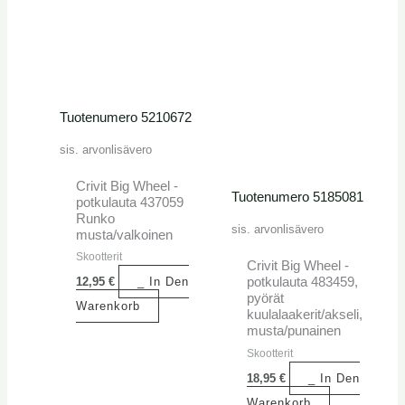
Tuotenumero 5210672
sis. arvonlisävero
Crivit Big Wheel -
Tuotenumero 5185081
potkulauta 437059
Runko
sis. arvonlisävero
musta/valkoinen
Skootterit
Crivit Big Wheel -
12,95
€
_ In Den
potkulauta 483459,
pyörät
Warenkorb
kuulalaakerit/akseli,
musta/punainen
Skootterit
18,95
€
_ In Den
Warenkorb