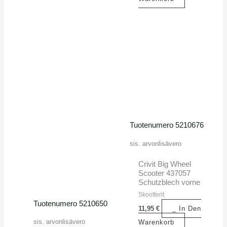
Tuotenumero 5210676
sis. arvonlisävero
Crivit Big Wheel
Scooter 437057
Schutzblech vorne
Skootterit
Tuotenumero 5210650
11,95
€
_ In Den
sis. arvonlisävero
Warenkorb