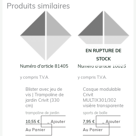
Produits similaires
EN RUPTURE DE
STOCK
Numéro d'article 81405
Numéro d'article 10025
y compris T.V.A.
y compris T.V.A.
Blister avec jeu de
Casque modulable
vis | Trampoline de
Crivit
jardin Crivit (330
MULTIX301/302
cm)
visière transparente
trampoline de jardin
sports de balle
10,55
€
_ Ajouter
7,95
€
_ Ajouter
Au Panier
Au Panier