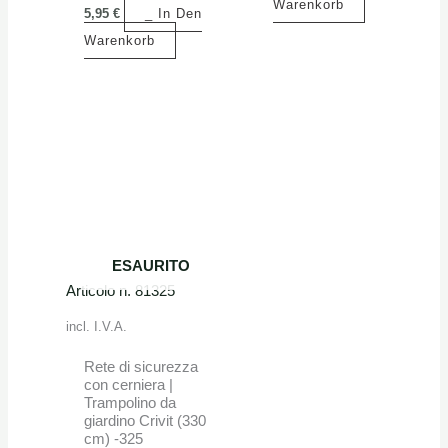
Warenkorb
5,95
€
_ In Den
Warenkorb
ESAURITO
Articolo n. 81325
incl. I.V.A.
Rete di sicurezza
con cerniera |
Trampolino da
giardino Crivit (330
cm) -325