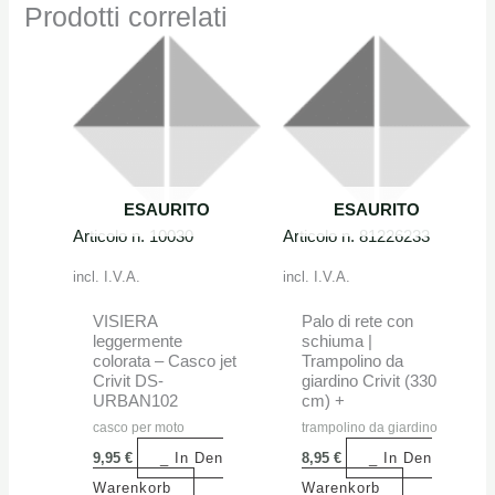
Prodotti correlati
ESAURITO
ESAURITO
Articolo n. 10030
Articolo n. 81226233
incl. I.V.A.
incl. I.V.A.
VISIERA
Palo di rete con
leggermente
schiuma |
colorata – Casco jet
Trampolino da
Crivit DS-
giardino Crivit (330
URBAN102
cm) +
casco per moto
trampolino da giardino
9,95
€
_ In Den
8,95
€
_ In Den
Warenkorb
Warenkorb