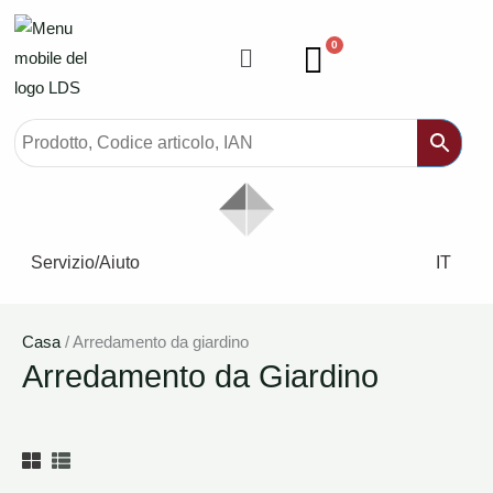
Vai
al
Menù
0
contenuto
Servizio/Aiuto
IT
Casa
/ Arredamento da giardino
Arredamento da Giardino