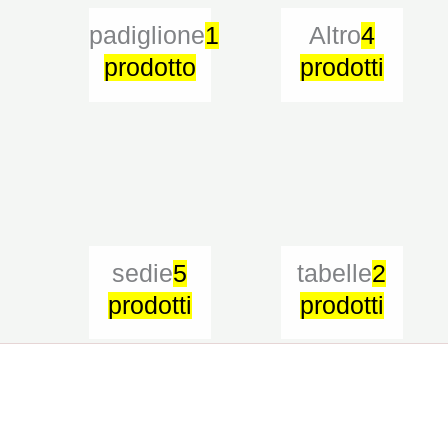
padiglione
1
Altro
4
prodotto
prodotti
sedie
5
tabelle
2
prodotti
prodotti