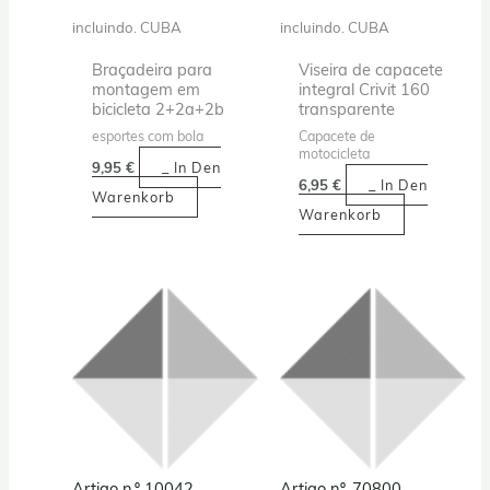
incluindo. CUBA
incluindo. CUBA
Braçadeira para
Viseira de capacete
montagem em
integral Crivit 160
bicicleta 2+2a+2b
transparente
esportes com bola
Capacete de
motocicleta
9,95
€
_ In Den
6,95
€
_ In Den
Warenkorb
Warenkorb
Artigo n.º 10042
Artigo nº. 70800