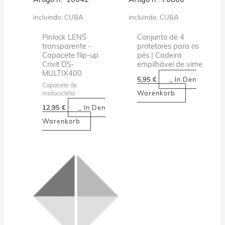
incluindo. CUBA
incluindo. CUBA
Pinlock LENS
Conjunto de 4
transparente -
protetores para os
Capacete flip-up
pés | Cadeira
Crivit DS-
empilhável de vime
MULTIX400
5,95
€
_ In Den
Capacete de
Warenkorb
motocicleta
12,95
€
_ In Den
Warenkorb