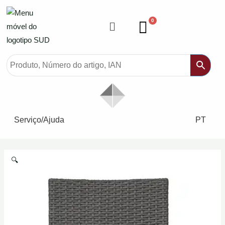
Ir
para
Cardápio
0
o
conteúdo
Serviço/Ajuda
PT
🔍