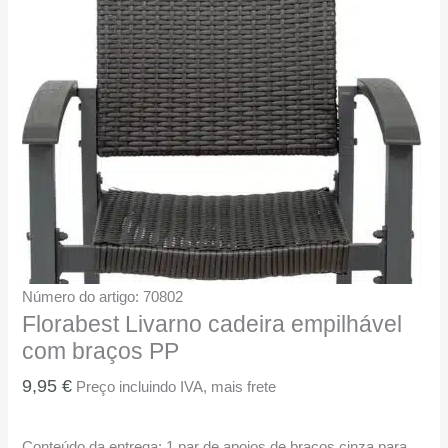
Número do artigo: 70802
Florabest Livarno cadeira empilhável
com braços PP
9,95
€
Preço incluindo IVA, mais frete
Conteúdo da entrega: 1 par de apoios de braços cinza para