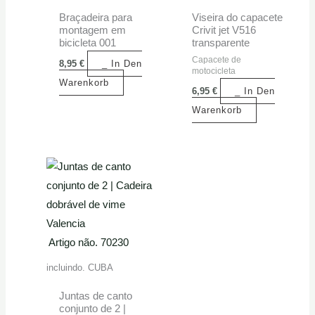
Braçadeira para
Viseira do capacete
montagem em
Crivit jet V516
bicicleta 001
transparente
Capacete de
8,95
€
_ In Den
motocicleta
Warenkorb
6,95
€
_ In Den
Warenkorb
Artigo não. 70230
incluindo. CUBA
Juntas de canto
conjunto de 2 |