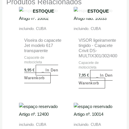
Produtos Relacionados
FORA DE
FORA DE
ESTOQUE
ESTOQUE
Artigo nº. 10002
Artigo não. 10033
incluindo. CUBA
incluindo. CUBA
Viseira do capacete
VISOR ligeiramente
Jet modelo 617
tingido - Capacete
transparente
Crivit DS-
MULTIX301/302/400
Capacete de
motocicleta
Capacete de
motocicleta
9,95
€
_ In Den
7,95
€
_ In Den
Warenkorb
Warenkorb
Artigo nº. 12400
Artigo nº. 10014
incluindo. CUBA
incluindo. CUBA