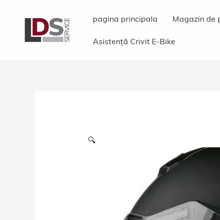
Sari
pagina principala
Magazin de 
la
conținut
Asistență Crivit E-Bike
🔍