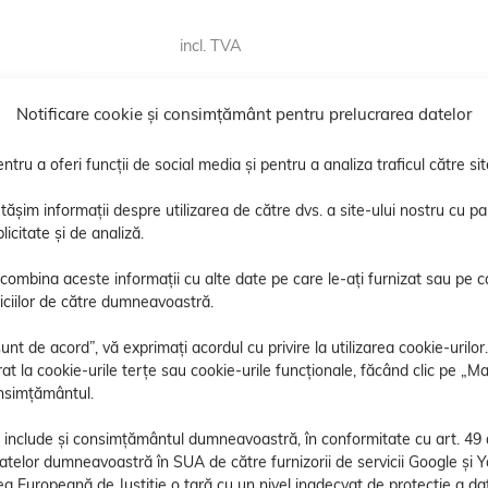
incl. TVA
Notificare cookie și consimțământ pentru prelucrarea datelor
ntru a oferi funcții de social media și pentru a analiza traficul către sit
im informații despre utilizarea de către dvs. a site-ului nostru cu par
licitate și de analiză.
 combina aceste informații cu alte date pe care le-ați furnizat sau pe c
rviciilor de către dumneavoastră.
unt de acord”, vă exprimați acordul cu privire la utilizarea cookie-uril
at la cookie-urile terțe sau cookie-urile funcționale, făcând clic pe „Ma
onsimțământul.
Articolul nr. 700012
Arti
incl. TVA
incl
nclude și consimțământul dumneavoastră, în conformitate cu art. 49 ali
atelor dumneavoastră în SUA de către furnizorii de servicii Google și
că jet
Cablu ergometru cablu de
Î
a Europeană de Justiție o țară cu un nivel inadecvat de protecție a d