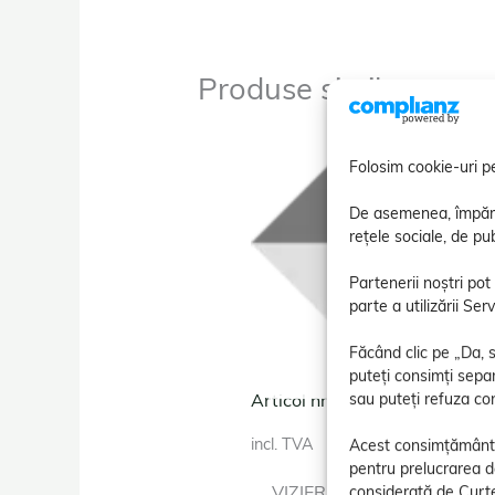
Produse similare
Folosim cookie-uri pe
De asemenea, împărtăș
rețele sociale, de pub
Partenerii noștri pot
parte a utilizării Se
Făcând clic pe „Da, s
EPUIZAT
puteți consimți separ
sau puteți refuza c
Articol nr. 10030
incl. TVA
Acest consimțământ i
pentru prelucrarea d
VIZIERĂ ușor fumurie – Cas
considerată de Curte