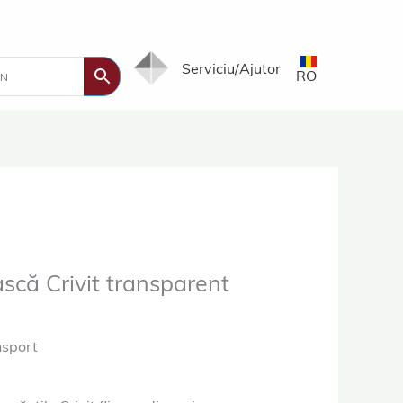
Serviciu/Ajutor
RO
ască Crivit transparent
nsport