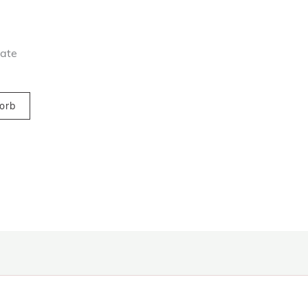
mate
orb