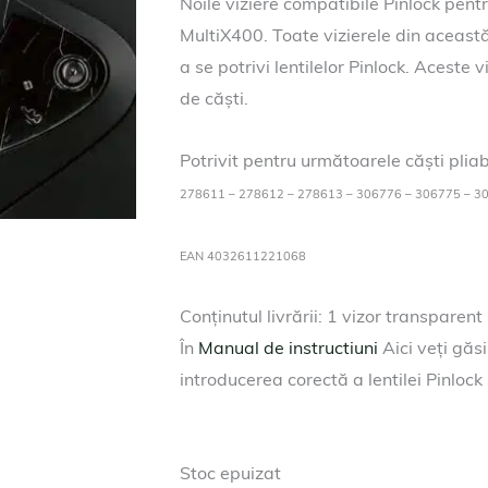
Noile viziere compatibile Pinlock pentru
MultiX400. Toate vizierele din această
a se potrivi lentilelor Pinlock. Aceste 
de căști.
Potrivit pentru următoarele căști pliab
278611 – 278612 – 278613 – 306776 – 306775 – 3
EAN 4032611221068
Conținutul livrării: 1 vizor transparent
În
Manual de instructiuni
Aici veți găs
introducerea corectă a lentilei Pinlock 
Stoc epuizat