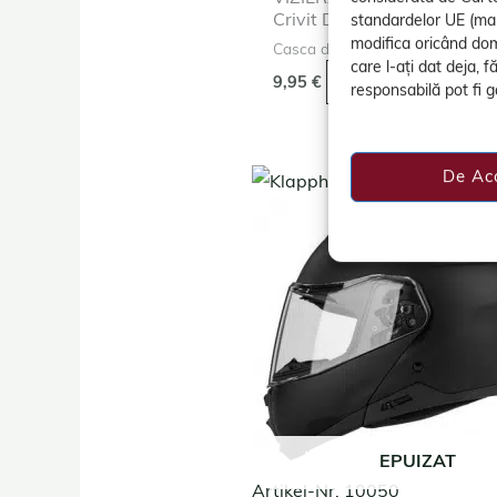
Crivit DS-URBAN102
standardelor UE (mai 
modifica oricând do
Casca de motociclist
care l-ați dat deja, 
9,95
€
_ In Den Warenko
responsabilă pot fi gă
De Ac
EPUIZAT
Artikel-Nr. 10050