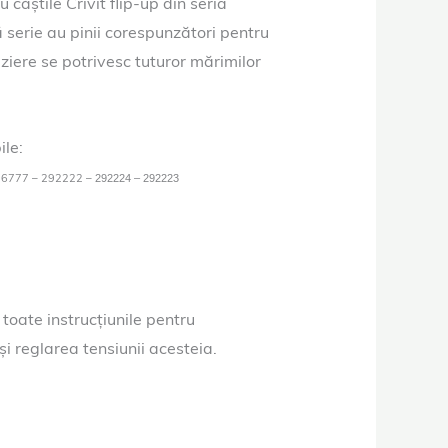
 căștile Crivit flip-up din seria
 serie au pinii corespunzători pentru
viziere se potrivesc tuturor mărimilor
ile:
06777 – 292222 –
292224 – 292223
i toate instrucțiunile pentru
și reglarea tensiunii acesteia.