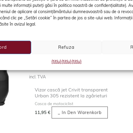
alimentare cu rulare tambur
R
multe informații puteți găsi în politica noastră de confidențialitate). A
meniul de aplicare al consimțământului dumneavoastră sau de a revo
6,95
€
_ In Den Warenkorb
4
făcând clic pe „Setări cookie” în partea de jos a site-ului web. Informaț
rb
site în avizul legal.
ord
Refuza
R
EPUIZAT
{titlu}
{titlu}
{titlu}
Articolul nr. 10080
incl. TVA
Vizor cască jet Crivit transparent
Urban 305 rezistent la zgârieturi
Casca de motociclist
11,95
€
_ In Den Warenkorb