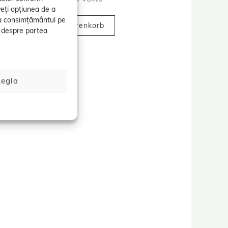
ollator
veți opțiunea de a
ca consimțământul pe
,95
€
_ In Den Warenkorb
ii despre partea
egla