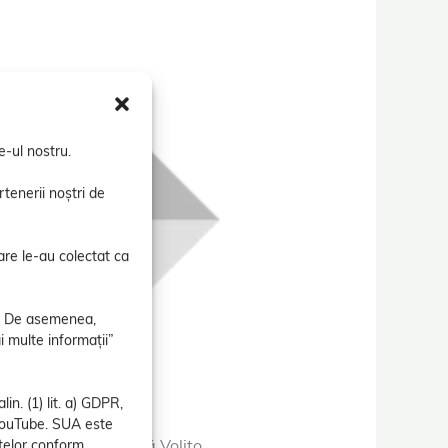
e-ul nostru.
tenerii noștri de
are le-au colectat ca
or. De asemenea,
i multe informații”
colul nr. 40023
. TVA
n. (1) lit. a) GDPR,
 YouTube. SUA este
ncuietoare rabatabilă Volito
atelor conform