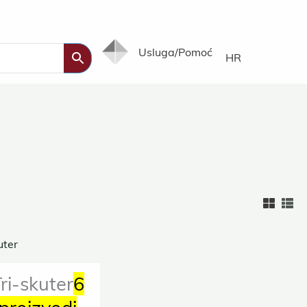
Usluga/Pomoć
HR
ri-skuter
6