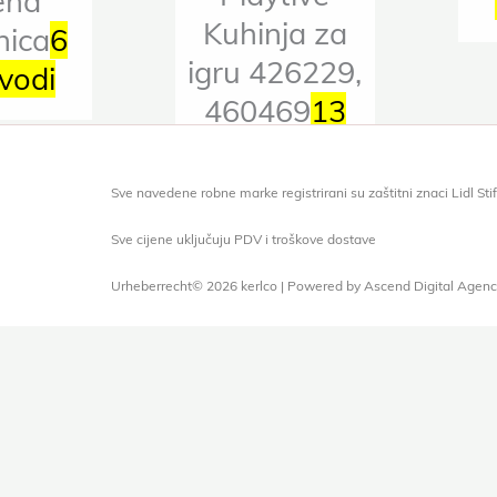
ena
Kuhinja za
nica
6
igru 426229,
vodi
460469
13
proizvodi
Sve navedene robne marke registrirani su zaštitni znaci Lidl S
Sve cijene uključuju PDV i troškove dostave
Urheberrecht© 2026 kerlco | Powered by Ascend Digital Agenc