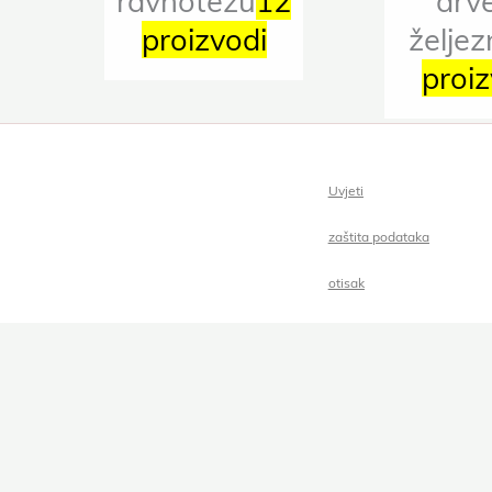
ravnotežu
12
drv
proizvodi
željez
proiz
Uvjeti
zaštita podataka
otisak