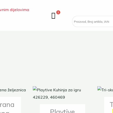
vnim dijelovima
1
rana
T
Playtive