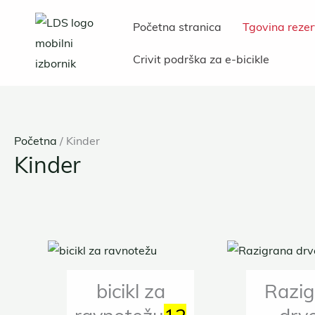
Preskoči
Početna stranica
Tgovina rezer
na
sadržaj
Crivit podrška za e-bicikle
Početna
/ Kinder
Kinder
bicikl za
Razig