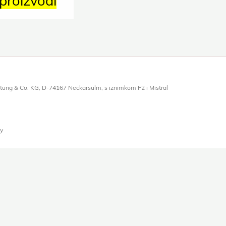
proizvodi
tiftung & Co. KG, D-74167 Neckarsulm, s iznimkom F2 i Mistral
y