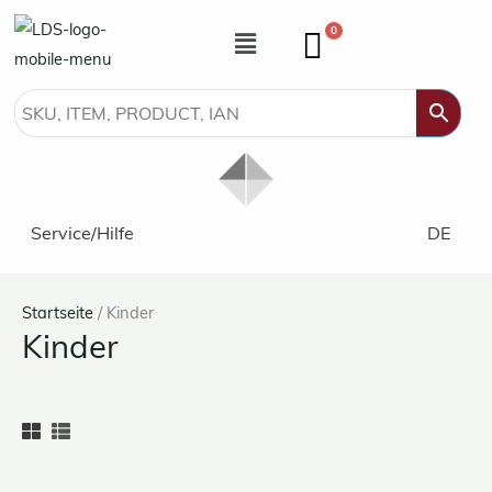
Zum
Speisekarte
0
Inhalt
springen
Service/Hilfe
DE
Startseite
/ Kinder
Kinder