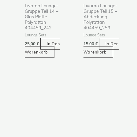
Livarno Lounge-
Livarno Lounge-
Gruppe Teil 14 –
Gruppe Teil 15 –
Glas Platte
Abdeckung
Polyrattan
Polyrattan
404459_242
404459_259
Lounge Sets
Lounge Sets
25,00
€
In Den
15,00
€
In Den
Warenkorb
Warenkorb