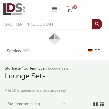
Zum
Speisekarte
0
Inhalt
springen
Service/Hilfe
DE
Startseite
/
Gartenmöbel
/ Lounge Sets
Lounge Sets
Alle 10 Ergebnisse werden angezeigt