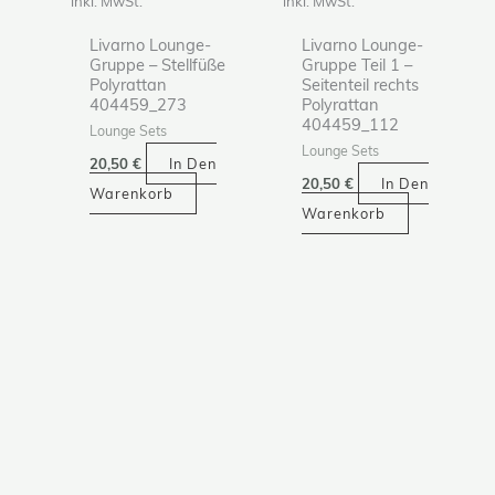
inkl. MwSt.
inkl. MwSt.
Livarno Lounge-
Livarno Lounge-
Gruppe – Stellfüße
Gruppe Teil 1 –
Polyrattan
Seitenteil rechts
404459_273
Polyrattan
404459_112
Lounge Sets
Lounge Sets
20,50
€
In Den
20,50
€
In Den
Warenkorb
Warenkorb