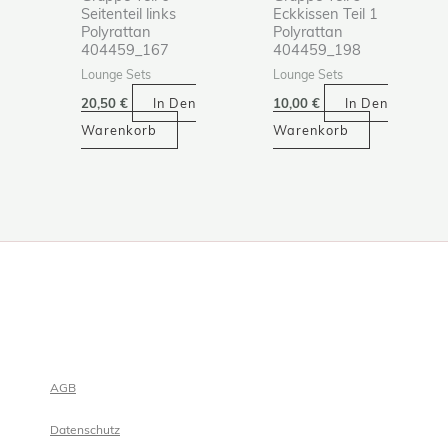
Seitenteil links
Eckkissen Teil 1
Polyrattan
Polyrattan
404459_167
404459_198
Lounge Sets
Lounge Sets
20,50
€
In Den
10,00
€
In Den
Warenkorb
Warenkorb
AGB
Datenschutz